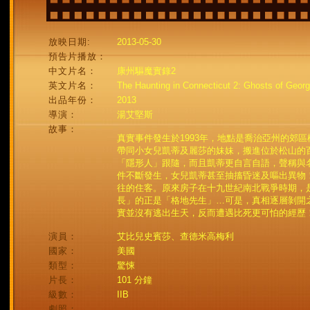
放映日期:
2013-05-30
預告片播放：
中文片名：
康州驅魔實錄2
英文片名：
The Haunting in Connecticut 2: Ghosts of Georg
出品年份：
2013
導演：
湯艾堅斯
故事：
真實事件發生於1993年，地點是喬治亞州的郊區
帶同小女兒凱蒂及麗莎的妹妹，搬進位於松山的
「隱形人」跟隨，而且凱蒂更自言自語，聲稱與
件不斷發生，女兒凱蒂甚至抽搐昏迷及嘔出異物
往的住客。原來房子在十九世紀南北戰爭時期，
長」的正是「格地先生」…可是，真相逐層剝開
實並沒有逃出生天，反而遭遇比死更可怕的經歷
演員：
艾比兒史賓莎、查德米高梅利
國家：
美國
類型：
驚悚
片長：
101 分鐘
級數：
IIB
劇照：